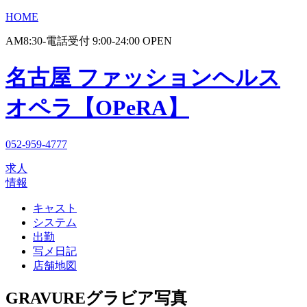
HOME
AM8:30-電話受付 9:00-24:00 OPEN
名古屋 ファッションヘルス
オペラ【OPeRA】
052-959-4777
求人
情報
キャスト
システム
出勤
写メ日記
店舗地図
GRAVURE
グラビア写真