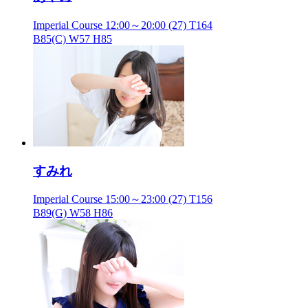
Imperial Course
12:00～20:00
(27) T164
B85(C) W57 H85
すみれ
Imperial Course
15:00～23:00
(27) T156
B89(G) W58 H86